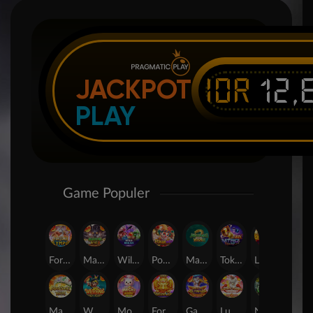
IDR
12,
JACKPOT
PLAY
Game Populer
Fortune of Olympus
Mahjong Wins 3 – Black Scatter
Wild Beans
Poker Win
Mahjong Ways 2
Tokyo Drift Nitro
Laughing Buddha Nexus
Candy Rush Wilds
Mahjong Ways
Wukong - Black Scatter
Mochi Mania 1000
Fortune Gems
Gates of Olympus Super Scatter
Lucky Twins Nexus
Nexus The Crypt
Nexus Blood & Shadow