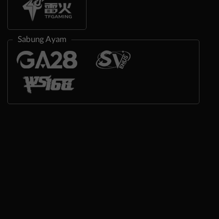
Sabung Ayam