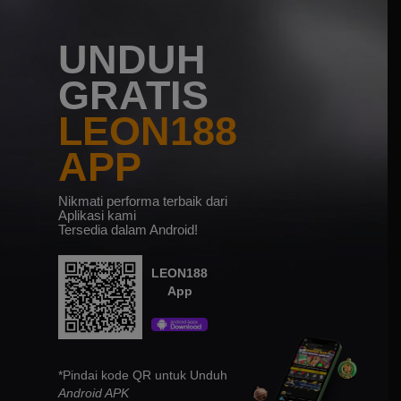
UNDUH
GRATIS
LEON188
APP
Nikmati performa terbaik dari
Aplikasi kami
Tersedia dalam Android!
LEON188
App
*Pindai kode QR untuk Unduh
Android APK