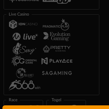
Live Casino
Race
Togel