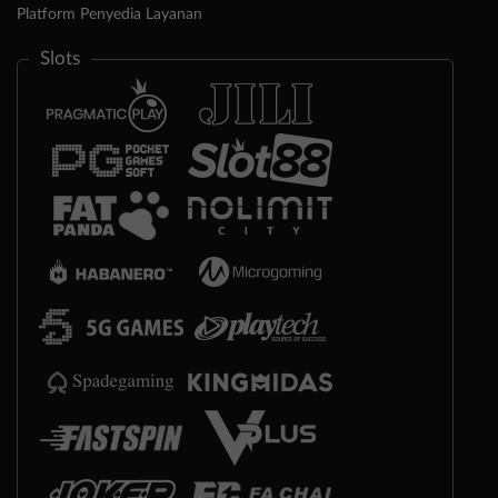
Platform Penyedia Layanan
Slots